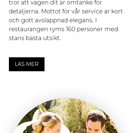
tror att vägen dit är omtanke för
detaljerna. Mottot för vår service är kort
och gott avslappnad elegans. I
restaurangen ryms 160 personer med
stans bästa utsikt.
LÄS MER